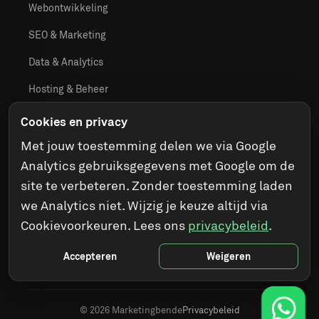
Webontwikkeling
SEO & Marketing
Data & Analytics
Hosting & Beheer
WordPress Plugins
Cookies en privacy
Contact
Met jouw toestemming delen we via Google
Analytics gebruiksgegevens met Google om de
site te verbeteren. Zonder toestemming laden
CONTACT
we Analytics niet. Wijzig je keuze altijd via
085 - 876 9457
Cookievoorkeuren. Lees ons
privacybeleid
.
info@marketingbende.nl
Accepteren
Weigeren
© 2026 Marketingbende
Privacybeleid